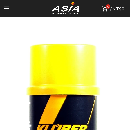
0
/
NT$
0