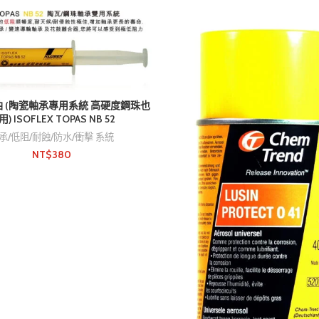
 (陶瓷軸承專用系統 高硬度鋼珠也
) ISOFLEX TOPAS NB 52
承/低阻/耐蝕/防水/衝擊 系統
NT$
380