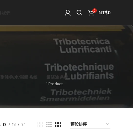
0
NT$
0
絡我們
/耐蝕/防水/衝擊 系統
鏈條油 系統
1 Product
12
18
24