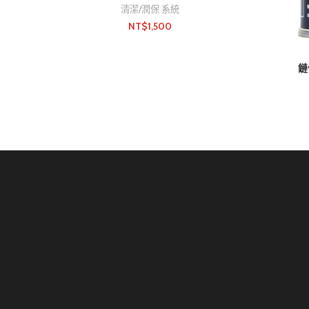
清潔/潤保 系統
NT$
1,500
鏈條