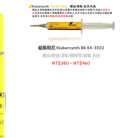
組裝阻尼 Klubersynth RA 44-3502
螺絲/變速/滑軌/纜線管/齒輪 系統
價
NT$
380
–
NT$
960
格
範
圍：
NT$380
到
NT$960