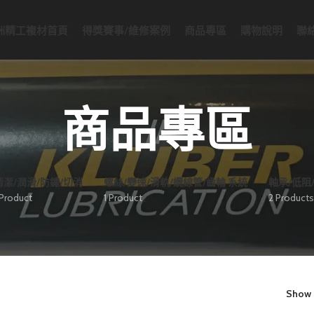
洲精工複材首頁
得獎賽事/維修案例
商品專區
購物說明
聯
商品專區
清潔/潤滑/防鏽/切消
螺絲/變速/滑軌/纜線管/齒輪 系統
軸承/低阻
 Product
1 Product
2 Products
Show