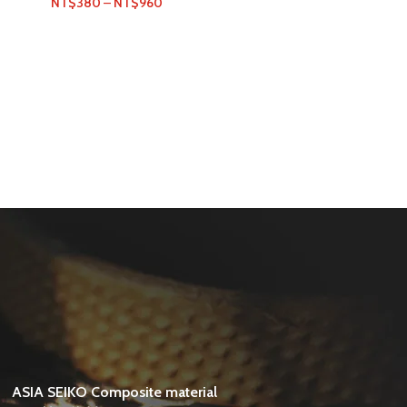
價
NT$
380
–
NT$
960
格
範
圍：
NT$380
到
NT$960
ASIA SEIKO Composite material